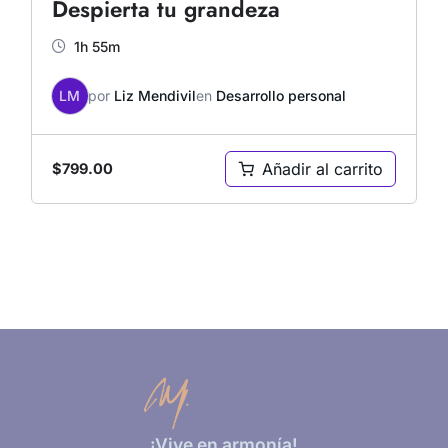
Despierta tu grandeza
1h 55m
LM
por
Liz Mendivil
en
Desarrollo personal
Añadir al carrito
$
799.00
¡Vive en armonía!