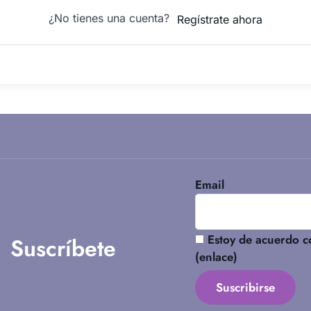
¿No tienes una cuenta?
Regístrate ahora
Email
Estoy de acuerdo co
Suscríbete
(
enlace
)