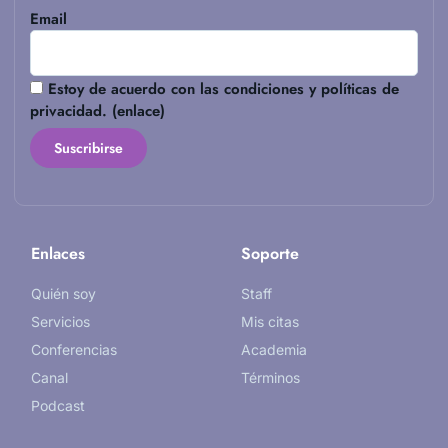
Email
Estoy de acuerdo con las condiciones y políticas de
privacidad. (
enlace
)
Enlaces
Soporte
Quién soy
Staff
Servicios
Mis citas
Conferencias
Academia
Canal
Términos
Podcast